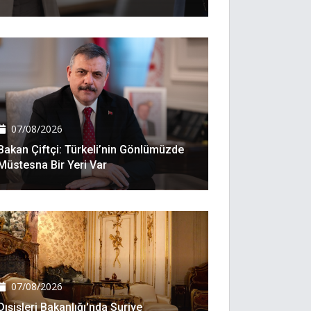
07/08/2026
Bakan Çiftçi: Türkeli’nin Gönlümüzde
Müstesna Bir Yeri Var
07/08/2026
Dışişleri Bakanlığı'nda Suriye