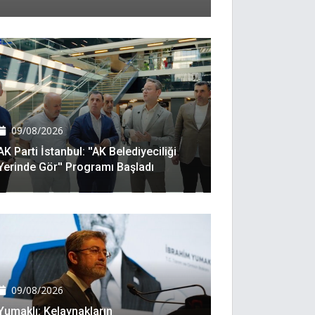
09/08/2026
AK Parti İstanbul: ''AK Belediyeciliği
Yerinde Gör'' Programı Başladı
09/08/2026
Yumaklı: Kelaynakların