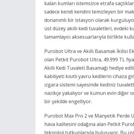
kalan kumları istemsizce etrafa saçtıkları
sadece kendi kendini temizleyen bir maki
donanımlı bir istasyon olarak kurguluy
üst düzey akıllı kedi tuvaletleri, evdeki 
tamamlayıcı aksesuarlarıyla birlikte kull
Purobot Ultra ve Akıllı Basamak İkilisi E
olan Petkit Purobot Ultra, 49.999 TL fiy
Akıllı Kedi Tuvaleti Basamağı hediye edi
kabiliyeti kısıtlı yavru kedilerin cihaza 
ızgara sistemi sayesinde kediniz tuvalet
nazikçe yakalıyor ve kumun evin diğer od
bir şekilde engelliyor.
Purobot Max Pro 2 ve Manyetik Perde Uy
hava kalitesini odağına alan Petkit Puro
teknoloji tutkunlarıyla buluşuyor. Bu üst