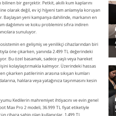
 bilinen bir gerçektir. Petkit, akıllı kum kaplarını
ne olarak değil, ev içi hijyeni tam anlamıyla koruyan
or. Başlayan yeni kampanya dahilinde, markanın en
kum dağılımını ve koku problemini sıfıra indiren
anıcılara sunuluyor.
kosistemin en gelişmiş ve yenilikçi cihazlarından biri
atıyla öne çıkarken, yanında 2.499 TL değerindeki
liyor. Bu özel basamak, sadece yaşlı veya hareket
girişini kolaylaştırmakla kalmıyor. Üzerindeki hassas
ten çıkarken patilerinin arasına sıkışan kumları
alarına, halılara veya yatağınıza taşınmasını kesin
umu Kedilerin mahremiyet ihtiyacını ve evin genel
bot Max Pro 2 modeli, 36.999 TL fiyat etiketiyle
ün cihaza sahip olan kullanıcılar, 1.499 TL