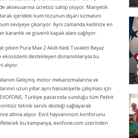
e aksesuarına ücretsiz sahip oluyor. Manyetik
patarak içerideki kum tozunun dışarı sızmasını
um seviyeye çıkarıyor. Aynı zamanda kedinize en
n karanlık ve güvenli kapalı alanı sağlıyor.
at çeken Pura Max 2 Akıllı Kedi Tuvaleti Beyaz
 ve ekosistemi destekleyen donanımlarıyla bu
 alıyor.
lanım Gelişmiş motor mekanizmalarına ve
larının uzun yıllar aynı hassasiyetle çalışması için
nar. EVOFONE, Türkiye pazarında sunduğu tüm Petkit
sintisiz teknik servis desteği sağlayarak
ence altına alıyor. Evcil hayvanınızın konforunu
fifletecek bu kampanya, evofone.com üzerinden