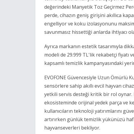
değerindeki Manyetik Toz Geçirmez Perd
perde, cihazın geniş girişini akıllıca ka
engelliyor ve koku izolasyonunu maksim
savunmasız hissettiği anlarda ihtiyacı ola
Ayrıca markanın estetik tasarımıyla dikk
modeli de 29.999 TL'lik rekabetçi fiyatı
kapsamlı temizlik kampanyasındaki yerini
EVOFONE Güvencesiyle Uzun Ömürlü Kul
sensörlere sahip akıllı evcil hayvan cihaz
yetkili servis desteği kritik bir rol oy
ekosisteminde orijinal yedek parça ve ke
kullanıcıların teknoloji yatırımlarını güv
artırırken günlük temizlik yükünüzü ha
hayvanseverleri bekliyor.