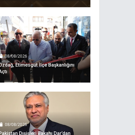
08/08/2026
Özdağ, Etimesgut İlçe Başkanlığını
Açtı
08/08/2026
Pakistan Dışişleri Bakanı Dar’dan